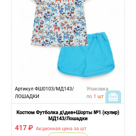
Артикул ФШ0103/МД143/
Упаковка
ЛОШАДКИ
по
1 шт
Костюм Футболка д\дев+Шорты №1 (кулир)
МД143/Лошадки
417
₽
Акционная цена за шт