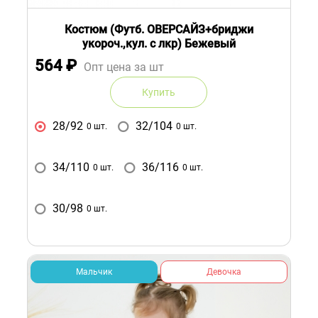
Костюм (Футб. ОВЕРСАЙЗ+бриджи
укороч.,кул. с лкр) Бежевый
564
₽
Опт цена за шт
Купить
28/92
32/104
0 шт.
0 шт.
34/110
36/116
0 шт.
0 шт.
30/98
0 шт.
Мальчик
Девочка