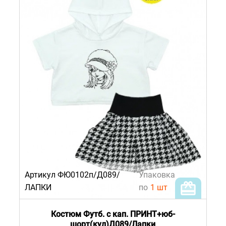
Артикул ФЮ0102п/Д089/
Упаковка
ЛАПКИ
по
1 шт
Костюм Футб. с кап. ПРИНТ+юб-
шорт(кул)Д089/Лапки