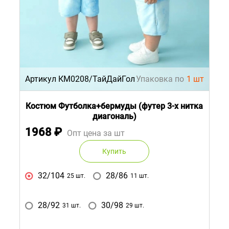
Артикул КМ0208/ТайДайГол
Упаковка по
1 шт
Костюм Футболка+бермуды (футер 3-х нитка
диагональ)
1968
₽
Опт цена за шт
Купить
32/104
28/86
25 шт.
11 шт.
28/92
30/98
31 шт.
29 шт.