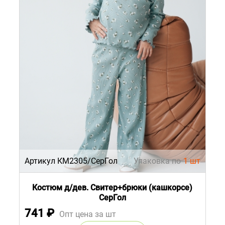
Артикул КМ2305/СерГол
Упаковка по
1 шт
Костюм д/дев. Свитер+брюки (кашкорсе)
СерГол
741
₽
Опт цена за шт