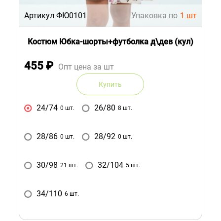
Артикул ФЮ0101
Упаковка по
1 шт
Костюм Юбка-шорты+футболка д\дев (кул)
455
₽
Опт цена за шт
Купить
24/74
26/80
0 шт.
8 шт.
28/86
28/92
0 шт.
0 шт.
30/98
32/104
21 шт.
5 шт.
34/110
6 шт.