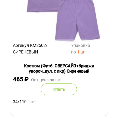
Артикул КМ2502/
Упаковка
СИРЕНЕВЫЙ
по
1 шт
Костюм (Футб. ОВЕРСАЙЗ+бриджи
укороч.,кул. с лкр) Сиреневый
465
₽
Опт цена за шт
Купить
34/110
1 шт.